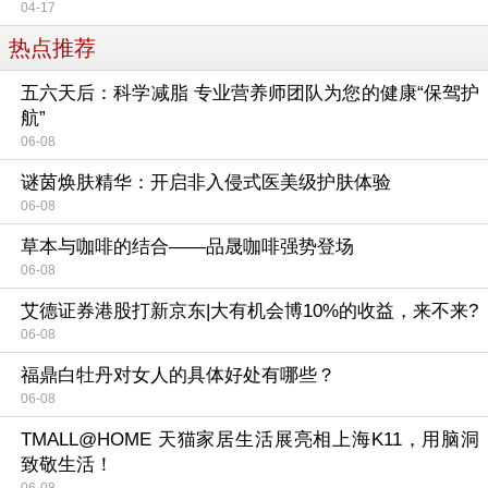
04-17
热点推荐
五六天后：科学减脂 专业营养师团队为您的健康“保驾护
航”
06-08
谜茵焕肤精华：开启非入侵式医美级护肤体验
06-08
草本与咖啡的结合——品晟咖啡强势登场
06-08
艾德证券港股打新京东|大有机会博10%的收益，来不来?
06-08
福鼎白牡丹对女人的具体好处有哪些？
06-08
TMALL@HOME 天猫家居生活展亮相上海K11，用脑洞
致敬生活！