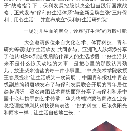
子”战略指引下，保利发展控股以央企担当践行国家战
略，正式发布“保利好生活体系”与全新品牌主张“三好保
利，用心生活”，并宣布成立“保利好生活研究院”。
一场别开生面的聚会，诠释“好生活”的万般可能
大会邀请多位来自文化艺术、体育科技、青年
研究等领域的“生活挚友”共同参与。亚洲飞人苏炳添分享
了他从9秒83到退役后陪伴家人的生活感悟：“好生活从
来不是什么惊天动地的大事，是把心里的那股认真劲
儿，放进柴米油盐的每一件小事里。”中央美术学院教授
王春辰提出“让生活成为一次策展”，中国青年报社中青在
线副总编辑唐轶发布了与保利发展联合开展的青年居住
趋势调研，著名舞蹈艺术家杨丽萍分享了与保利和乐中
国十余年携手的艺术传承。华为终端鸿蒙智家政企业务
总经理姬博则从科技视角表达：“好的科技，应该像阳光
和雨水一样，让生活自然地生长。”