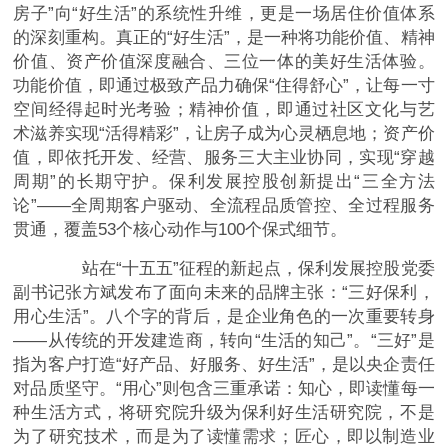
房子”向“好生活”的系统性升维，更是一场居住价值体系
的深刻重构。真正的“好生活”，是一种将功能价值、精神
价值、资产价值深度融合、三位一体的美好生活体验。
功能价值，即通过极致产品力确保“住得舒心”，让每一寸
空间经得起时光考验；精神价值，即通过社区文化与艺
术滋养实现“活得精彩”，让房子成为心灵栖息地；资产价
值，即依托开发、经营、服务三大主业协同，实现“穿越
周期”的长期守护。保利发展控股创新提出“三全方法
论”——全周期客户驱动、全流程品质管控、全过程服务
贯通，覆盖53个核心动作与100个保式细节。
站在“十五五”征程的新起点，保利发展控股党委
副书记张方斌发布了面向未来的品牌主张：“三好保利，
用心生活”。八个字的背后，是企业角色的一次重要转身
——从传统的开发建造商，转向“生活的知己”。“三好”是
指为客户打造“好产品、好服务、好生活”，是以央企责任
对品质坚守。“用心”则包含三重承诺：知心，即读懂每一
种生活方式，将研究院升级为保利好生活研究院，不是
为了研究技术，而是为了读懂需求；匠心，即以制造业