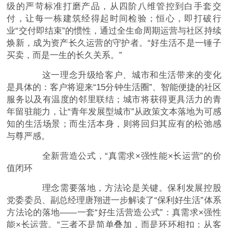
级的严苛标准打磨产品，从四阶八维管控到白手套交
付，让每一栋建筑经得起时间检验；恒心，即打破行
业“交付即结束”的惯性，通过全生命周期运营与社区持续
焕新，成为资产长久运营的守护者。“好生活不是一锤子
买卖，而是一生的长久关系。”
这一理念升级给客户、城市和生活带来的变化
是具体的：客户将迎来“15分钟生活圈”、智能便捷的社区
服务以及有温度的邻里联结；城市将获得更具活力的青
年留驻能力，让“青年发展型城市”从政策文本落地为可感
知的生活场景；而生活本身，则将回归其应有的松弛感
与尊严感。
全新营造公式，“真需求×强性能×长运营”的价
值闭环
理念需要落地，方法论是关键。保利发展控股
党委委员、副总经理唐翔进一步解读了“保利好生活”体系
方法论的落地——一套“好生活营造公式”：真需求×强性
能×长运营。“三者不是简单叠加，而是环环相扣：从客