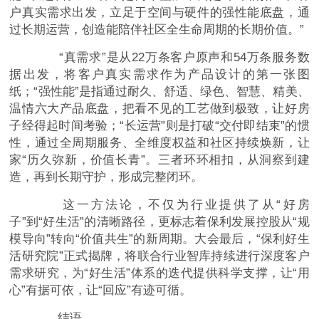
户真实需求出发，立足于空间与硬件的强性能底盘，通
过长期运营，创造能陪伴社区全生命周期的长期价值。”
“真需求”是从22万条客户原声和54万条服务数
据出发，将客户真实需求作为产品设计的第一张图
纸；“强性能”是指通过耐久、舒适、绿色、智慧、精美、
温情六大产品底盘，把看不见的工艺做到极致，让好房
子经得起时间考验；“长运营”则是打破“交付即结束”的惯
性，通过全周期服务、全维度权益和社区持续焕新，让
家“历久弥新，价值长青”。三者环环相扣，从洞察到建
造，再到长期守护，形成完整闭环。
这一方法论，不仅为行业提供了从“好房
子”到“好生活”的清晰路径，更标志着保利发展控股从“规
模导向”转向“价值共生”的新周期。大会最后，“保利好生
活研究院”正式揭牌，将联合行业智库持续进行深度客户
需求研究，为“好生活”体系的迭代提供科学支撑，让“用
心”有据可依，让“回应”有迹可循。
结语